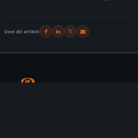
Deel dit artikel:
Online gitaarles van Jaap Kwakman (3JS). Stap voor stap gitaar
leren spelen, in jouw eigen tempo.