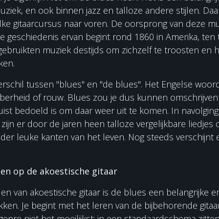
ziek, en ook binnen jazz en talloze andere stijlen. D
elke gitaarcursus naar voren. De oorsprong van deze muzi
 de geschiedenis ervan begint rond 1860 in Amerika, ten 
n gebruikten muziek destijds om zichzelf te troosten en
ken.
erschil tussen "blues" en "de blues". Het Engelse woord
berheid of rouw. Blues zou je dus kunnen omschrijven a
 juist bedoeld is om daar weer uit te komen. In navolgin
s zijn er door de jaren heen talloze vergelijkbare liedj
der leuke kanten van het leven. Nog steeds verschijnt e
len op de akoestische gitaar
len van akoestische gitaar is de blues een belangrijke e
ekken. Je begint met het leren van de bijbehorende gita
t genre niet het moeilijkst: in een standaardschema zitte