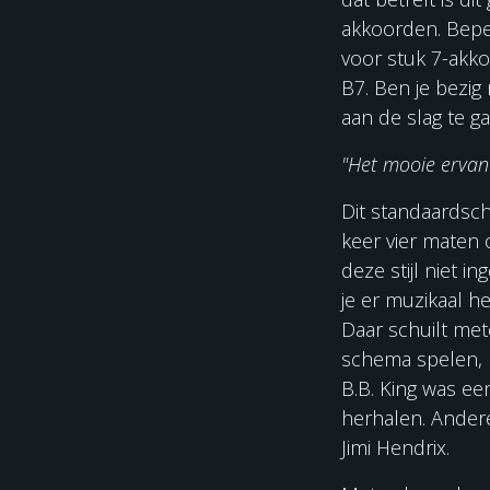
akkoorden. Bepe
voor stuk 7-akko
B7. Ben je bezig
aan de slag te ga
"Het mooie ervan 
Dit standaardsche
keer vier maten o
deze stijl niet i
je er muzikaal h
Daar schuilt mete
schema spelen, m
B.B. King was een
herhalen. Ander
Jimi Hendrix.