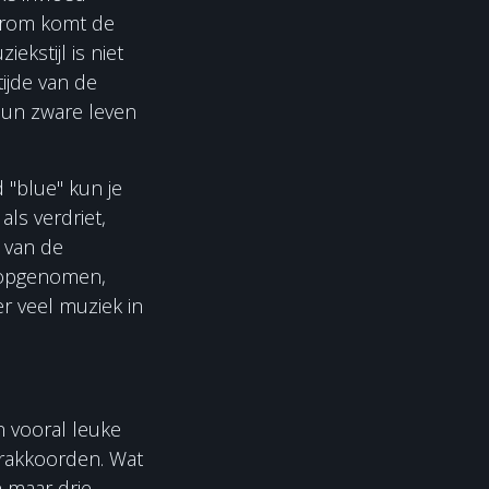
aarom komt de
ekstijl is niet
tijde van de
 hun zware leven
 "blue" kun je
ls verdriet,
g van de
es opgenomen,
r veel muziek in
n vooral leuke
arakkoorden. Wat
n maar drie