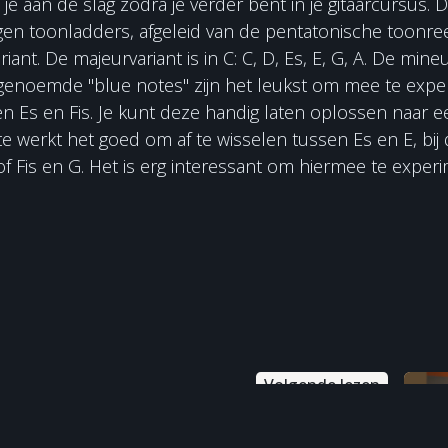
je aan de slag zodra je verder bent in je gitaarcursus. 
gen toonladders, afgeleid van de pentatonische toonre
ant. De majeurvariant is in C: C, D, Es, E, G, A. De mineur
zogenoemde "blue notes" zijn het leukst om mee te exp
 Es en Fis. Je kunt deze handig laten oplossen naar e
ste werkt het goed om af te wisselen tussen Es en E, bi
 of Fis en G. Het is erg interessant om hiermee te exper
Volgende lezen
plectrum heb ik nodig?