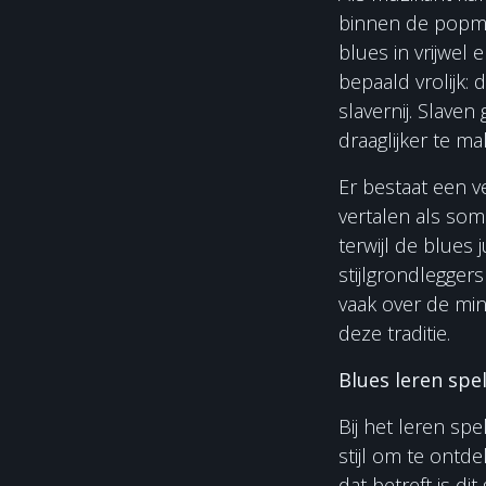
binnen de popmu
blues in vrijwel 
bepaald vrolijk:
slavernij. Slave
draaglijker te ma
Er bestaat een v
vertalen als som
terwijl de blues
stijlgrondlegger
vaak over de min
deze traditie.
Blues leren spe
Bij het leren spe
stijl om te ontd
dat betreft is di