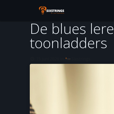
Overslaan naar inhoud
De blues ler
toonladders
15 juni 2026
in
Sixstrings