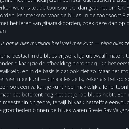
rken we ons tot de toonsoort C, dan gaat het om C7, F
orden, kenmerkend voor de blues. In de toonsoort E zi
 met het leren van gitaarakkoorden, zoek deze dan op o
an.
is dat je hier muzikaal heel veel mee kunt — bijna alles zel
ma bestaat in de blues vrijwel altijd uit twaalf maten, te
nder elkaar (zie de afbeelding hieronder). Op het eerste
ngewikkeld, en in de basis is dat ook niet zo. Maar het mo
eel veel mee kunt — bijna alles zelfs, zeker als het op 
en ook een valkuil: je kunt heel makkelijk allerlei toon
aar dat betekent nog niet dat je "de blues hebt". Een i
 meester in dit genre, terwijl hij vaak hetzelfde eenvoud
e grootheden binnen de blues waren Stevie Ray Vaughan