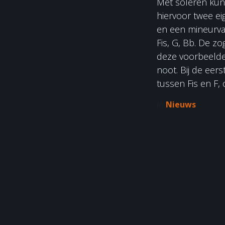
Met soleren kun 
hiervoor twee ei
en een mineurvari
Fis, G, Bb. De 
deze voorbeelden
noot. Bij de eer
tussen Fis en F,
in
Nieuws
Welk 