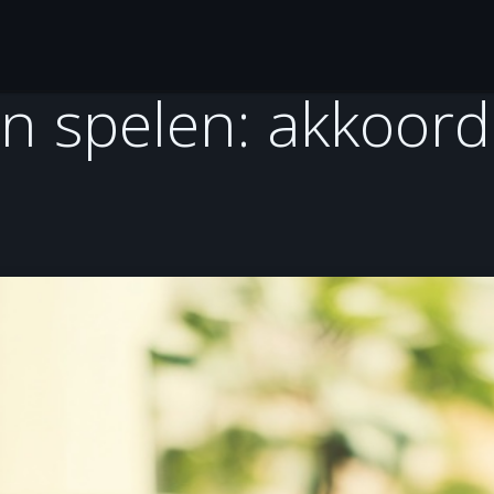
Gitaarles
Over Jaap en Jenny
Tools
Ontdek
en spelen: akkoor