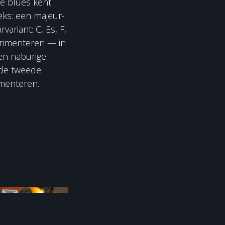
De blues kent
eks: een majeur-
variant: C, Es, F,
erimenteren — in
en naburige
j de tweede
imenteren.