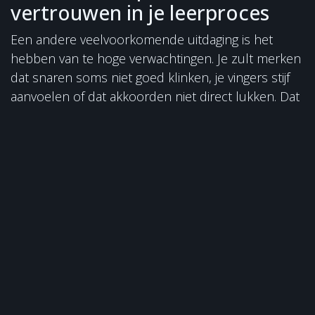
vertrouwen in je leerproces
Een andere veelvoorkomende uitdaging is het
hebben van te hoge verwachtingen. Je zult merken
dat snaren soms niet goed klinken, je vingers stijf
aanvoelen of dat akkoorden niet direct lukken. Dat
hoort er allemaal bij.
Iedere beginner maakt fouten
, want dat is de
enige manier om te leren. Heb dus vertrouwen in
je leerproces. Wees niet te streng voor jezelf,
ontspan en geniet van de reis. Blijf oefenen en je
zult merken dat alles langzaam vanzelf beter gaat
klinken.
Gitaar leren spelen = een
lichamelijke uitdaging