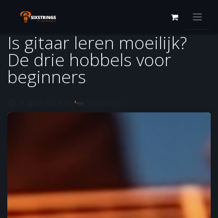
Overslaan naar inhoud
Is gitaar leren moeilijk?
De drie hobbels voor
beginners
9 april 2019
in
Sixstrings