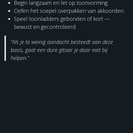
Begin langzaam en let op toonvorming.
Oefen het soepel overpakken van akkoorden.
Speel toonladders gebonden of kort —
bewust en gecontroleerd.
“Als je te weinig aandacht besteedt aan deze
basis, gaat een dure gitaar je daar niet bij
helpen.”
Snel kunnen spelen is niet hetzelfde als mooi
klinken. Veel gitaristen vergeten dat klank,
dynamiek en aanslag minstens zo belangrijk zijn als
snelheid.
Leren gitaar spelen – aandacht
voor klank en gevoel
Gitaristen die letten op
toon en dynamiek
klinken