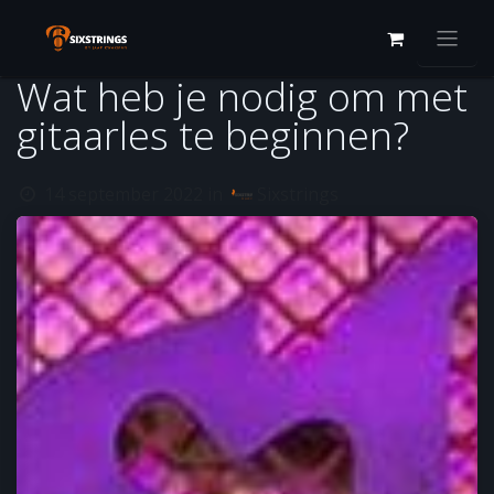
Overslaan naar inhoud
Wat heb je nodig om met
gitaarles te beginnen?
14 september 2022
in
Sixstrings