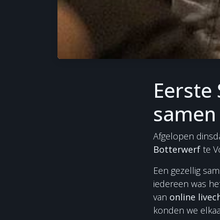
Eerste
samen 
Afgelopen dinsd
Botterwerf
te V
Een gezellig sam
iedereen was he
van
online livec
konden we elkaar