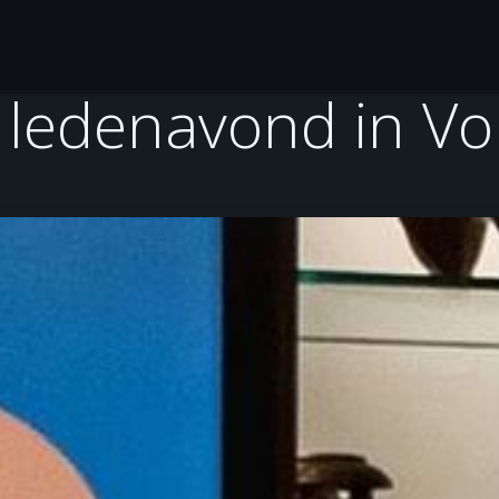
Gitaarles
Over Jaap en Jenny
Tools
Ontdek
s ledenavond in V