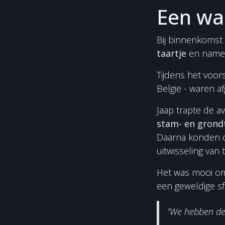
Een wa
Bij binnenkomst
taartje
en namen
Tijdens het voor
België - waren af
Jaap trapte de a
stam- en grond
Daarna konden d
uitwisseling van 
Het was mooi om
een geweldige sf
“We hebben de 