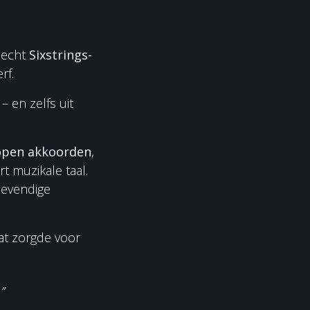
 echt
Sixstrings-
rf.
– en zelfs uit
open akkoorden
,
t muzikale taal.
levendige
at zorgde voor
”