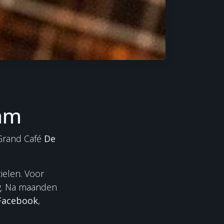
–
dam
Grand Café
De
ielen. Voor
ng. Na maanden
 Facebook
,