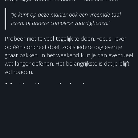
“Je kunt op deze manier ook een vreemde taal
leren, of andere complexe vaardigheden.”
Probeer niet te veel tegelijk te doen. Focus liever
op één concreet doel, zoals iedere dag even je
gitaar pakken. In het weekend kun je dan eventueel
wat langer oefenen. Het belangrijkste is dat je blijft
volhouden.
Motivatie en beloning
Het klinkt misschien vanzelfsprekend, maar in de
praktijk blijkt volhouden vaak lastig. Wat helpt, is
om jezelf een beloning te geven wanneer je een
doel bereikt. Dat houdt het leuk en geeft extra
motivatie.