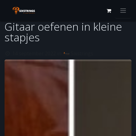
Overslaan naar inhoud
Gitaar oefenen in kleine
stapjes
14 september 2022
in
Sixstrings