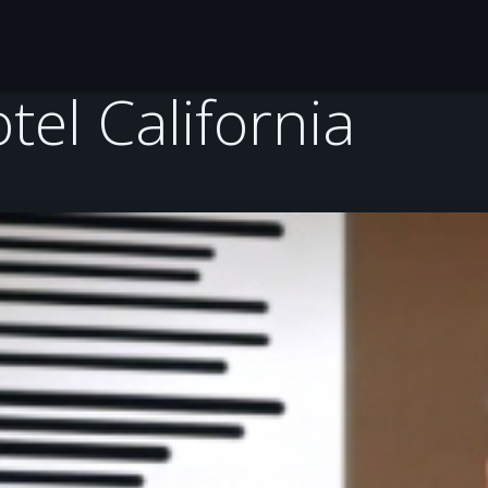
Gitaarles
Over Jaap en Jenny
Tools
Ontdek
tel California