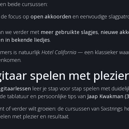
sen beide cursussen:
t de focus op
open akkoorden
en eenvoudige slagpatr
n we verder met
meer gebruikte slagjes
,
nieuwe ak
n in bekende liedjes
.
ers is natuurlijk
Hotel California
— een klassieker waar
enkomen.
itaar spelen met plezie
 gitaarlessen
leer je stap voor stap spelen met duidelijk
e tablatuur en persoonlijke tips van
Jaap Kwakman (3
int of verder wilt groeien: de cursussen van Sixstrings 
pelen met plezier en resultaat.