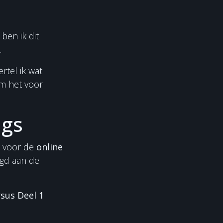
ben ik dit
.
rtel ik wat
m het voor
ngs
s voor de
online
gd aan de
sus Deel 1