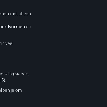
onen met alleen
koordvormen
en
in veel
r
e uitlegvideo’s,
JS)
.
helpen je om