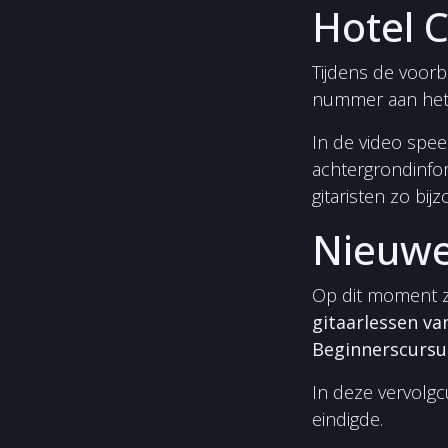
Hotel C
Tijdens de voor
nummer aan het o
In de video spe
achtergrondinfo
gitaristen zo bijz
Nieuwe 
Op dit moment z
gitaarlessen va
Beginnerscursu
In deze vervolg
eindigde.