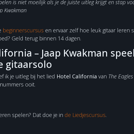
elen is niet moeilijk als je de juiste uitleg krijgt en stap voo
aap Kwakman
e
beginnerscursus
en ervaar zelf hoe leuk gitaar leren s
 goed? Geld terug binnen 14 dagen.
lifornia – Jaap Kwakman spee
e gitaarsolo
 ik je uitleg bij het lied
Hotel California
van
The Eagles
rnummers ooit.
ren spelen? Dat doe je in
de Liedjescursus
.