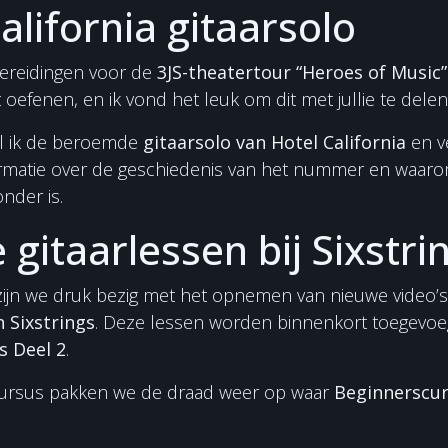
alifornia gitaarsolo
bereidingen voor de
3JS-theatertour “Heroes of Music”
efenen, en ik vond het leuk om dit met jullie te delen
el ik de beroemde
gitaarsolo van Hotel California
en ve
rmatie over de geschiedenis van het nummer en waaro
onder is.
gitaarlessen bij Sixstri
ijn we druk bezig met het opnemen van nieuwe video’
n Sixstrings
. Deze lessen worden binnenkort toegevoe
s Deel 2
.
cursus pakken we de draad weer op waar
Beginnerscur