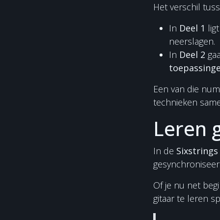
Het verschil tus
In
Deel 1
lig
neerslagen.
In
Deel 2
gaa
toepassinge
Een van die numm
technieken sam
Leren g
In de
Sixstrings
gesynchroniseerd
Of je nu net beg
gitaar te leren s