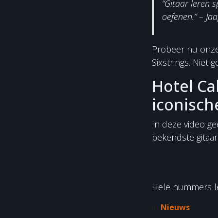
“Gitaar leren sp
oefenen.” – J
Probeer nu onz
Sixstrings. Niet
Hotel Ca
iconisch
In deze video geef
bekendste gitaa
Hele nummers le
in
Nieuws