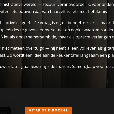
ministratieve wereld — secuur, verantwoordelijk, voor ander
il ze iets bouwen dat van haarzelf is. Iets met betekenis.
ij privéles geeft. De vraag is er, de behoefte is er — maar 
n op één les te geven. Jenny ziet dat en denkt: waarom zouden
Niet als ondernemersambitie, maar als oprecht verlangen o
s niet meteen overtuigd — hij heeft al een vol leven als gita
iast. Zo wordt een idee aan de keukentafel langzaam een pla
uwen later gaat Sixstrings de lucht in. Samen. Jaap voor de 
GITARIST & DOCENT