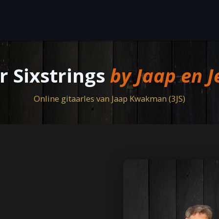
Gitaarles
Over Jaap en Jenny
Tools
Ontdek
r Sixstrings
by Jaap en 
Online gitaarles van Jaap Kwakman (3JS)