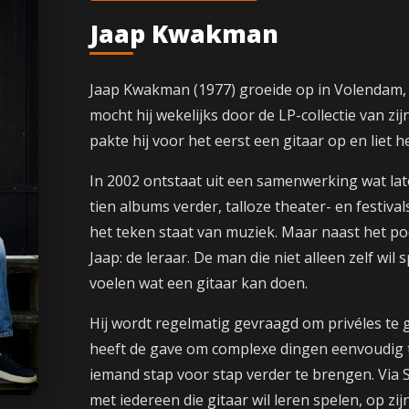
Jaap Kwakman
Jaap Kwakman (1977) groeide op in Volendam, wa
mocht hij wekelijks door de LP-collectie van zi
pakte hij voor het eerst een gitaar op en liet 
In 2002 ontstaat uit een samenwerking wat lat
tien albums verder, talloze theater- en festiva
het teken staat van muziek. Maar naast het pod
Jaap: de leraar. De man die niet alleen zelf wil
voelen wat een gitaar kan doen.
Hij wordt regelmatig gevraagd om privéles te
heeft de gave om complexe dingen eenvoudig t
iemand stap voor stap verder te brengen. Via Si
met iedereen die gitaar wil leren spelen, op zi