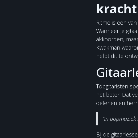
kracht
Ritme is een van
Wanneer je gitaar
akkoorden, maar 
Kwakman waarom 
helpt dit te ont
Gitaarl
Topgitaristen spe
het beter. Dat ve
oefenen en herh
“In popmuziek 
Bij de gitaarless