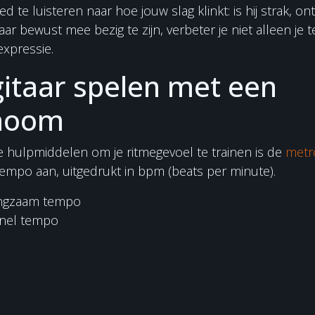
 te luisteren naar hoe jouw slag klinkt: is hij strak, on
ar bewust mee bezig te zijn, verbeter je niet alleen je 
 expressie.
gitaar spelen met een
noom
 hulpmiddelen om je ritmegevoel te trainen is de
met
empo aan, uitgedrukt in bpm (beats per minute).
angzaam tempo
nel tempo
noom tijdens je gitaarles om je slagjes te oefenen op 
op dat je gelijk blijft met de klik.Je kunt een metronoom
 maar er bestaan ook uitstekende apps zoals Pro Met