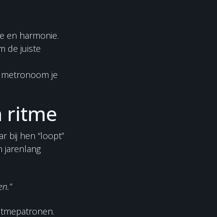
ie en harmonie.
m de juiste
n metronoom je
n ritme
r bij hen “loopt”
n jarenlang
en.”
 ritmepatronen.