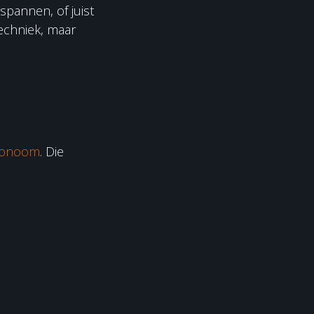
tspannen, of juist
techniek, maar
ronoom
. Die
verschillende
 als fysiek
ronome.