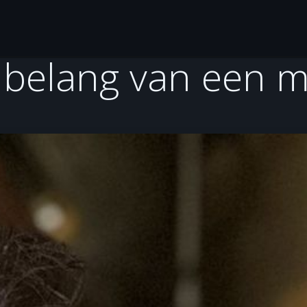
Gitaarles
Over Jaap en Jenny
Tools
Ontdek
t belang van een