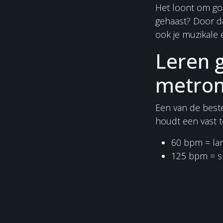
Het loont om goed
gehaast? Door da
ook je muzikale
Leren 
metro
Een van de beste
houdt een vast t
60 bpm = l
125 bpm = s
Gebruik de metro
snelheden. Let er
apparaat kopen,