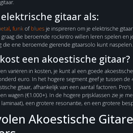
itaar.
elektrische gitaar als:
etal
,
funk
of
blues
je inspireren om je elektrische gitaa
u graag die beroemde rockintro willen leren spelen en 
g die ene beroemde gierende gitaarsolo kunt naspelen.
kost een akoestische gitaar?
ren variëren in kosten, je kunt al een goede akoestische
onderd euro. In het hogere segment geef je tussen de
tische gitaar, afhankelijk van een aantal factoren. Pro's
sen wagen (€1.000+). In de hogere prijsklassen zie je m
. laminaat), een grotere resonantie, en een grotere bes
olen Akoestische Gitar