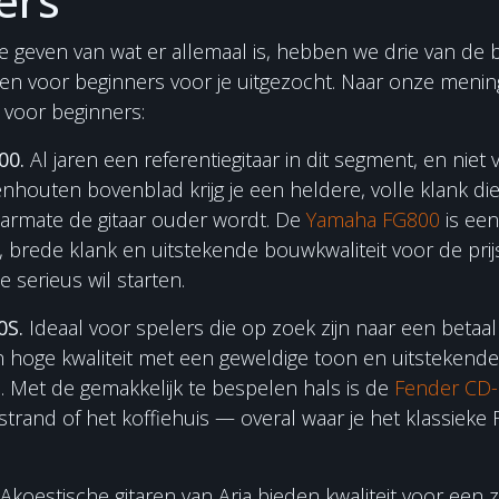
ers
e geven van wat er allemaal is, hebben we drie van de 
ren voor beginners voor je uitgezocht. Naar onze mening 
 voor beginners:
00.
Al jaren een referentiegitaar in dit segment, en niet 
nhouten bovenblad krijg je een heldere, volle klank di
armate de gitaar ouder wordt. De
Yamaha FG800
is ee
, brede klank en uitstekende bouwkwaliteit voor de pri
 serieus wil starten.
0S.
Ideaal voor spelers die op zoek zijn naar een betaa
 hoge kwaliteit met een geweldige toon en uitstekende
 Met de gemakkelijk te bespelen hals is de
Fender CD
strand of het koffiehuis — overal waar je het klassieke
Akoestische gitaren van Aria bieden kwaliteit voor een z