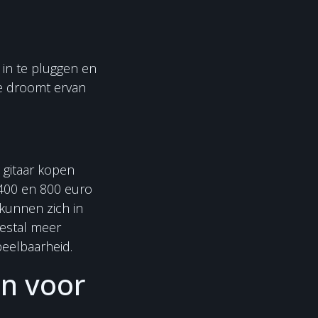
r in te pluggen en
je droomt ervan
 gitaar kopen
 400 en 800 euro
 kunnen zich in
eestal meer
peelbaarheid.
en voor