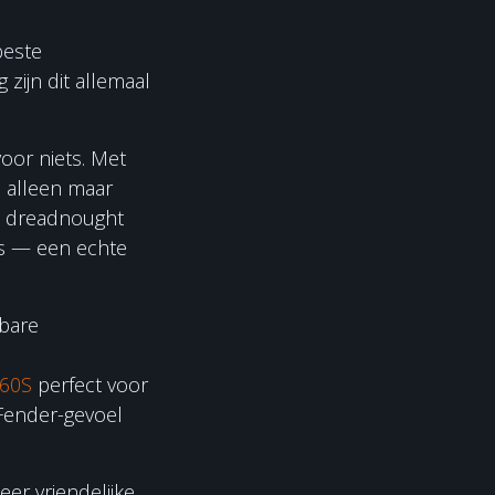
beste
zijn dit allemaal
voor niets. Met
e alleen maar
n dreadnought
js — een echte
lbare
-60S
perfect voor
 Fender-gevoel
eer vriendelijke