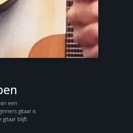
pen
 van een
nners gitaar is
itaar blijft