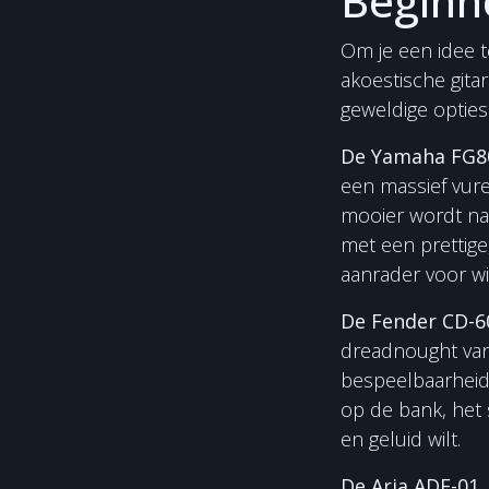
Beginn
Om je een idee t
akoestische gita
geweldige opties
De Yamaha FG8
een massief vure
mooier wordt na
met een prettige
aanrader voor wie
De Fender CD-6
dreadnought van
bespeelbaarheid.
op de bank, het 
en geluid wilt.
De Aria ADF-01.