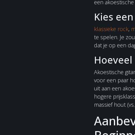
een akoestische g
Kies een 
klassieke rock
,
m
te spelen. Je zo
dat je op een da
Hoeveel 
Akoestische gita
voor een paar h
uit aan een akoes
hogere prijsklas
massief hout (vs
Aanbev