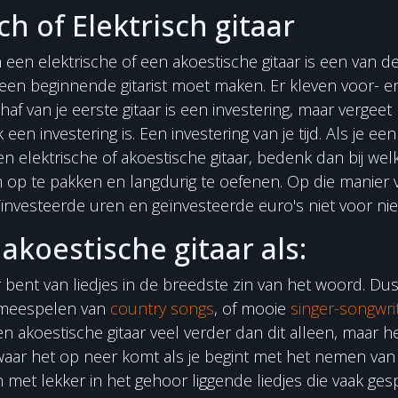
h of Elektrisch gitaar
een elektrische of een akoestische gitaar is een van d
 een beginnende gitarist moet maken. Er kleven voor- 
haf van je eerste gitaar is een investering, maar vergeet n
een investering is. Een investering van je tijd. Als je e
elektrische of akoestische gitaar, bedenk dan bij welke s
m op te pakken en langdurig te oefenen. Op die manier v
ïnvesteerde uren en geïnvesteerde euro's niet voor niets
akoestische gitaar als:
r bent van liedjes in de breedste zin van het woord. Du
 meespelen van
country songs
, of mooie
singer-songwri
en akoestische gitaar veel verder dan dit alleen, maar h
 waar het op neer komt als je begint met het nemen va
n met lekker in het gehoor liggende liedjes die vaak g