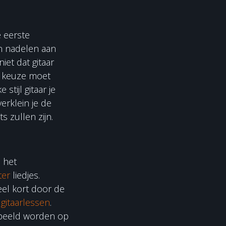
e eerste
en nadelen aan
iet dat gitaar
en keuze moet
tijl gitaar je
erklein je de
 zullen zijn.
s het
ter
liedjes.
eel kort door de
n
gitaarlessen
.
espeeld worden op