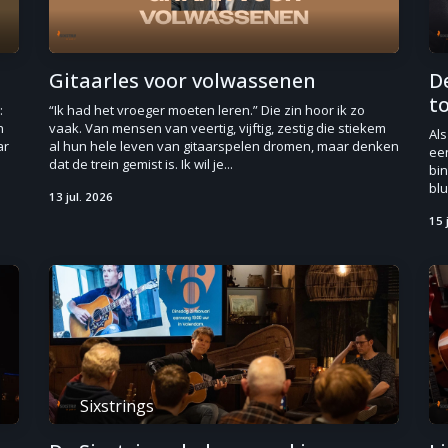
Gitaarles voor volwassenen
D
t
:
“Ik had het vroeger moeten leren.” Die zin hoor ik zo
n
vaak. Van mensen van veertig, vijftig, zestig die stiekem
Als
ar
al hun hele leven van gitaarspelen dromen, maar denken
ee
dat de trein gemist is. Ik wil je...
bin
blu
13 jul. 2026
15 
Sixstrings