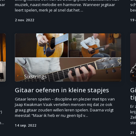
aar
muziek, naast melodie en harmonie. Wanneer jegitaar
sc
leert spelen, merk je al snel dat het ...
be
2 nov. 2022
19 
Sixstrings
Gitaar oefenen in kleine stapjes
Gi
t
Gitaar leren spelen – discipline en plezier met tips van
Jaap Kwakman Vaak vertellen mensen mij dat ze ook
Er 
graag gitaar zouden willen leren spelen. Daarna volgt
)
kri
meestal: “Maar ik heb er nu geen tijd v...
Zek
...
ste
14 sep. 2022
21 