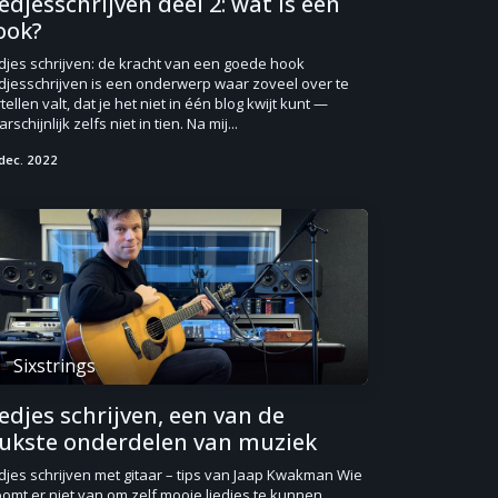
edjesschrijven deel 2: wat is een
ook?
djes schrijven: de kracht van een goede hook
djesschrijven is een onderwerp waar zoveel over te
tellen valt, dat je het niet in één blog kwijt kunt —
rschijnlijk zelfs niet in tien. Na mij...
dec. 2022
Sixstrings
edjes schrijven, een van de
eukste onderdelen van muziek
djes schrijven met gitaar – tips van Jaap Kwakman Wie
omt er niet van om zelf mooie liedjes te kunnen