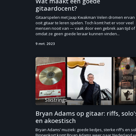
Wat maakt een goede
gitaardocent?
Gitaarspelen met Jaap Kwakman Velen dromen ervan
ooit gitaar te leren spelen. Toch komt het er voor veel
mensen nooit van — vaak door een gebrek aan tijd of
omdat ze geen goede leraar kunnen vinden...
9 mrt. 2023
Sixstrings
Bryan Adams op gitaar: riffs, solo'
en akoestisch
Bryan Adams’ muziek: goede liedjes, sterke riff’s en so
Binnenkort komt Bryan Adams weer naar Nederland v