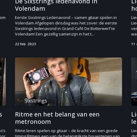
De Sixstrings ledenavond in
Li
Volendam
h
 om
Eerste Sixstrings Ledenavond – samen gitaar spelen in
Lie
Volendam Afgelopen dinsdag was het zover: de eerste
Lie
Sixstrings ledenavond in Grand Café De Botterwerf te
ver
Volendam! Een gezellig samenzijn in het t...
waa
22 feb. 2023
11 
Sixstrings
s
Ritme en het belang van een
Li
metronoom
l
lo’s
Ritme leren spelen op gitaar – de kracht van een goede
Lie
oor
timing Ritmeis een van de belangrijkste bouwstenen van
dro