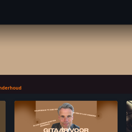
Gitaarles
Over Jaap en Jenny
Tools
Ontdek
onderhoud