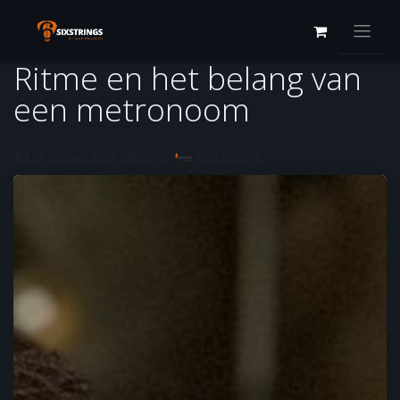
Overslaan naar inhoud
Ritme en het belang van
een metronoom
2 november 2022
in
Sixstrings